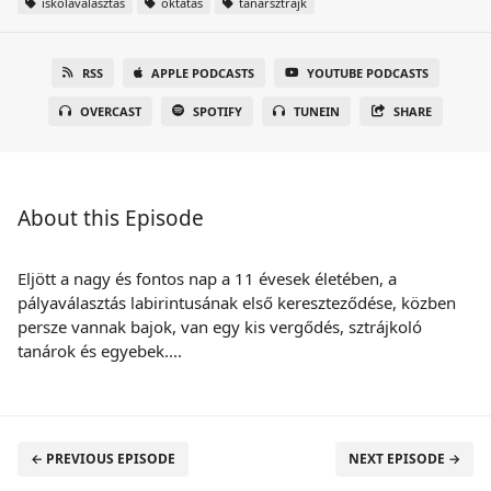
iskolaválasztás
oktatás
tanársztrájk
RSS
APPLE PODCASTS
YOUTUBE PODCASTS
OVERCAST
SPOTIFY
TUNEIN
SHARE
About this Episode
Eljött a nagy és fontos nap a 11 évesek életében, a
pályaválasztás labirintusának első kereszteződése, közben
persze vannak bajok, van egy kis vergődés, sztrájkoló
tanárok és egyebek....
← PREVIOUS EPISODE
NEXT EPISODE →