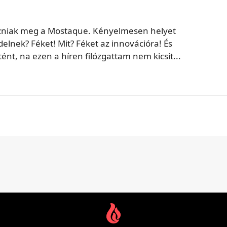
zniak meg a Mostaque. Kényelmesen helyet
delnek? Féket! Mit? Féket az innovációra! És
ént, na ezen a híren filózgattam nem kicsit...