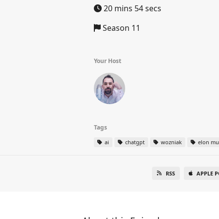
20 mins 54 secs
Season 11
Your Host
Tags
ai
chatgpt
wozniak
elon mu
RSS
APPLE 