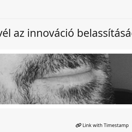
vél az innováció belassításá
Link with Timestamp