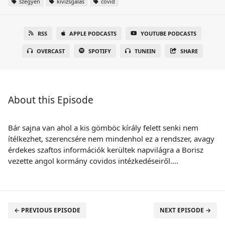
szégyen
kivizsgálás
covid
RSS
APPLE PODCASTS
YOUTUBE PODCASTS
OVERCAST
SPOTIFY
TUNEIN
SHARE
About this Episode
Bár sajna van ahol a kis gömböc kírály felett senki nem
ítélkezhet, szerencsére nem mindenhol ez a rendszer, avagy
érdekes szaftos információk kerültek napvilágra a Borisz
vezette angol kormány covidos intézkedéseiről....
← PREVIOUS EPISODE
NEXT EPISODE →