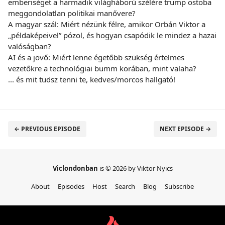
emberiséget a harmadik világháború szélére trump ostoba
meggondolatlan politikai manővere?
A magyar szál: Miért nézünk félre, amikor Orbán Viktor a
„példaképeivel” pózol, és hogyan csapódik le mindez a hazai
valóságban?
AI és a jövő: Miért lenne égetőbb szükség értelmes
vezetőkre a technológiai bumm korában, mint valaha?
... és mit tudsz tenni te, kedves/morcos hallgató!
← PREVIOUS EPISODE
NEXT EPISODE →
Viclondonban
is © 2026 by Viktor Nyics
About
Episodes
Host
Search
Blog
Subscribe