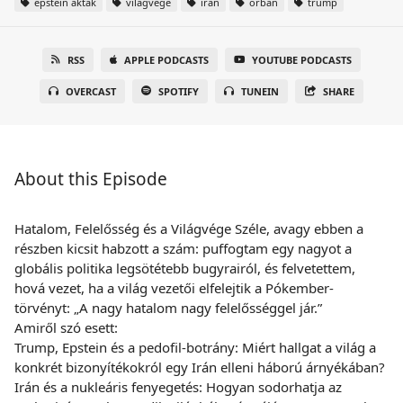
epstein akták
világvége
irán
orbán
trump
RSS
APPLE PODCASTS
YOUTUBE PODCASTS
OVERCAST
SPOTIFY
TUNEIN
SHARE
About this Episode
Hatalom, Felelősség és a Világvége Széle, avagy ebben a
részben kicsit habzott a szám: puffogtam egy nagyot a
globális politika legsötétebb bugyrairól, és felvetettem,
hová vezet, ha a világ vezetői elfelejtik a Pókember-
törvényt: „A nagy hatalom nagy felelősséggel jár.”
Amiről szó esett:
Trump, Epstein és a pedofil-botrány: Miért hallgat a világ a
konkrét bizonyítékokról egy Irán elleni háború árnyékában?
Irán és a nukleáris fenyegetés: Hogyan sodorhatja az