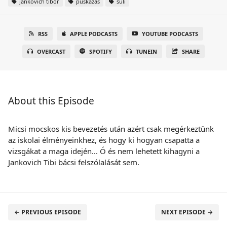
jankovich tibor
puskázás
suli
RSS
APPLE PODCASTS
YOUTUBE PODCASTS
OVERCAST
SPOTIFY
TUNEIN
SHARE
About this Episode
Micsi mocskos kis bevezetés után azért csak megérkeztünk
az iskolai élményeinkhez, és hogy ki hogyan csapatta a
vizsgákat a maga idején... Ó és nem lehetett kihagyni a
Jankovich Tibi bácsi felszólalását sem.
← PREVIOUS EPISODE
NEXT EPISODE →