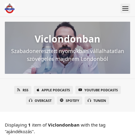
Viclondonban
Szabadoneresztett nyomokban vállalhatatlan
szövegelés majdnem Londonból
RSS
APPLE PODCASTS
YOUTUBE PODCASTS
OVERCAST
SPOTIFY
TUNEIN
Displaying
1
item
of
Viclondonban
with the tag
"ajándékozás".