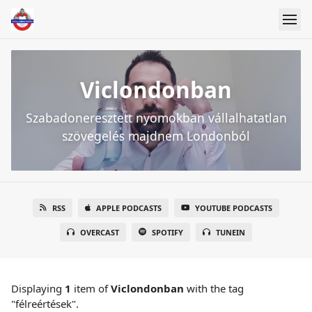
Viclondonban
Szabadoneresztett nyomokban vállalhatatlan
szövegelés majdnem Londonból
RSS
APPLE PODCASTS
YOUTUBE PODCASTS
OVERCAST
SPOTIFY
TUNEIN
Displaying
1
item
of
Viclondonban
with the tag
"félreértések".