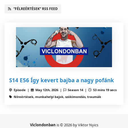
“FÉLREÉRTÉSEK” RSS FEED
S14 E56 Így kevert bajba a nagy pofánk
Episode |
May 12th, 2026 |
Season 14 |
53 mins 19 secs
félreértések, munkahelyi bajok, szókimondás, traumák
Viclondonban
is © 2026 by Viktor Nyics