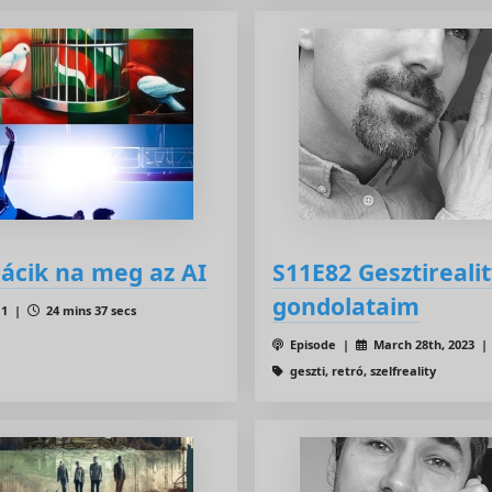
cik na meg az AI
S11E82 Gesztireali
gondolataim
11 |
24 mins 37 secs
Episode |
March 28th, 2023 
geszti, retró, szelfreality