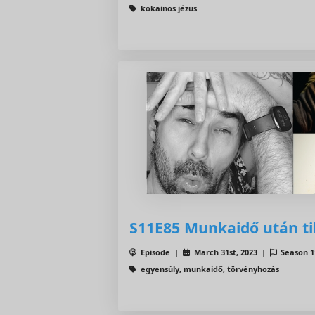
kokainos jézus
S11E85 Munkaidő után til
Episode |
March 31st, 2023 |
Season 
egyensúly, munkaidő, törvényhozás