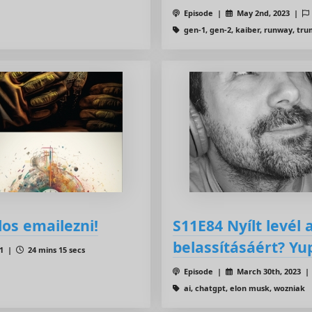
Episode |
May 2nd, 2023 |
gen-1, gen-2, kaiber, runway, tr
os emailezni!
S11E84 Nyílt levél 
belassításáért? Yu
11 |
24 mins 15 secs
Episode |
March 30th, 2023 
ai, chatgpt, elon musk, wozniak