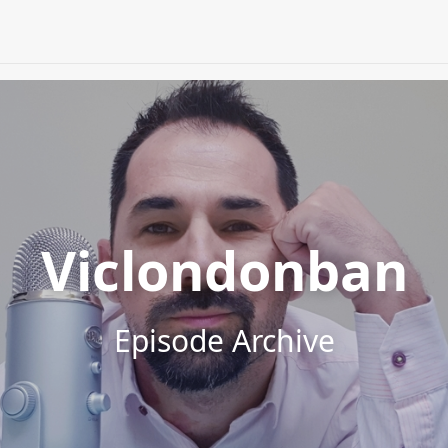
Viclondonban
Episode Archive