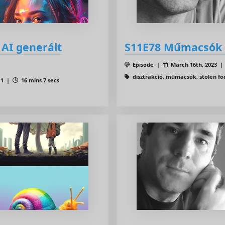
 AI generált
S11E78 Műmacsók a 
Episode |
March 16th, 2023 
disztrakció, műmacsók, stolen fo
11 |
16 mins 7 secs