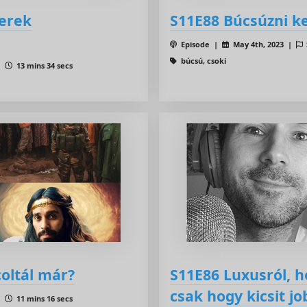
yerek
S11E88 Búcsúzni kel
Episode |
May 4th, 2023 |
búcsú, csoki
 |
13 mins 34 secs
oltál már?
S11E86 Luxusról, 
csak hogy kicsit jo
 |
11 mins 16 secs