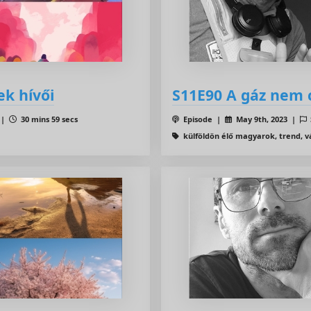
k hívői
S11E90 A gáz nem c
 |
30 mins 59 secs
Episode |
May 9th, 2023 |
külföldön élő magyarok, trend, v