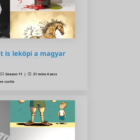
 is leköpi a magyar
|
Season 11 |
21 mins 4 secs
ee curtis