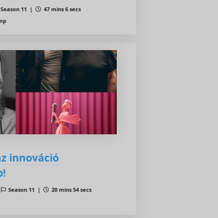
Season 11 |
47 mins 6 secs
ump
az innováció
p!
|
Season 11 |
20 mins 54 secs