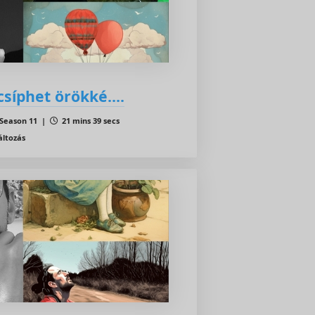
síphet örökké....
Season 11 |
21 mins 39 secs
áltozás