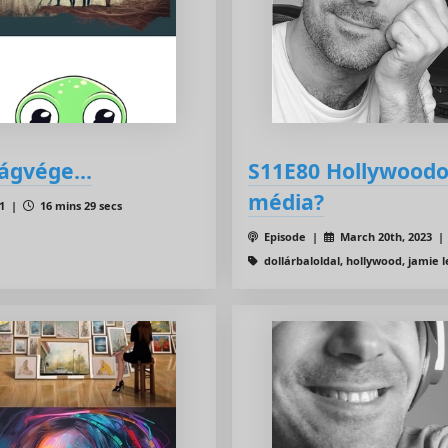
lágvége...
S11E80 Hollywoodot
média?
11 |
16 mins 29 secs
Episode |
March 20th, 2023 
dollárbaloldal, hollywood, jamie l