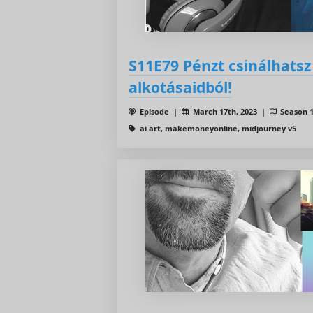
S11E79 Pénzt csinálhatsz
alkotásaidból!
Episode |
March 17th, 2023 |
Season 
ai art, makemoneyonline, midjourney v5