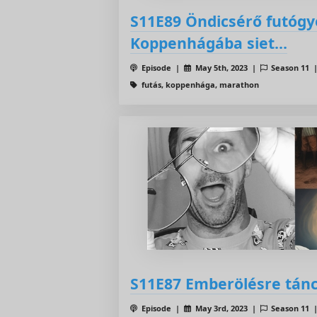
S11E89 Öndicsérő futóg
Koppenhágába siet...
Episode |
May 5th, 2023 |
Season 11
futás, koppenhága, marathon
S11E87 Emberölésre tánc
Episode |
May 3rd, 2023 |
Season 11