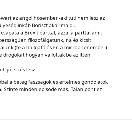
wart az angol hősember -aki tuti nem lesz az
ülyeség inkáb Boriszt akar majd...
apata a Brexit párttal, azzal a párttal amit
berszagúan filozofálgatunk, na és kicsit
rkálunk (te a hallgató és Én a microphonember)
e drogokat hogyan vallottak be az itteni
t, jó érzés lesz.
obal a beteg faszsagok es ertelmes gondolatok
m. Szinte minden episode mas. Talan pont ez