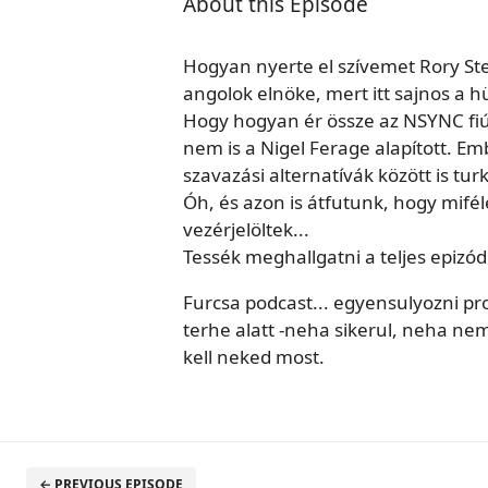
About this Episode
Hogyan nyerte el szívemet Rory Ste
angolok elnöke, mert itt sajnos a h
Hogy hogyan ér össze az NSYNC fiúcs
nem is a Nigel Ferage alapított. Em
szavazási alternatívák között is tu
Óh, és azon is átfutunk, hogy mifél
vezérjelöltek...
Tessék meghallgatni a teljes epizódo
Furcsa podcast... egyensulyozni pr
terhe alatt -neha sikerul, neha ne
kell neked most.
← PREVIOUS EPISODE