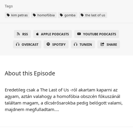
Tags
kim petras
homofóbia
gomba
the last of us
RSS
APPLE PODCASTS
YOUTUBE PODCASTS
OVERCAST
SPOTIFY
TUNEIN
SHARE
About this Episode
Eredetileg csak a The Last of Us -ról akartam kaparni az
agyam, aztán valahogy a homofóbia obszcén fókuszánál
találtam magam, a dícsérősarokba pedig belógott valami,
majdnem megfulladtam....