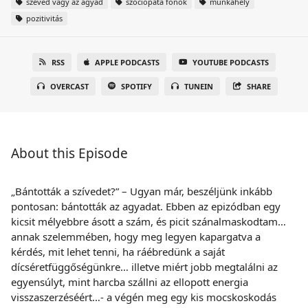
szeved vagy az agyad
szociopata főnök
munkahely
pozitivitás
RSS
APPLE PODCASTS
YOUTUBE PODCASTS
OVERCAST
SPOTIFY
TUNEIN
SHARE
About this Episode
„Bántották a szívedet?” – Ugyan már, beszéljünk inkább
pontosan: bántották az agyadat. Ebben az epizódban egy
kicsit mélyebbre ásott a szám, és picit szánalmaskodtam…
annak szelemmében, hogy meg legyen kapargatva a
kérdés, mit lehet tenni, ha ráébredünk a saját
dícséretfüggőségünkre… illetve miért jobb megtalálni az
egyensúlyt, mint harcba szállni az ellopott energia
visszaszerzéséért…- a végén meg egy kis mocskoskodás