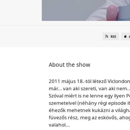
RSS
About the show
2011 május 18.-tól létező Viclond
már... van aki szereti, van aki nem
Szóval miért is ne lenne egy ilyen P
szemeteivel (néhány régi episode it
éhezők mehetnek kukázni a világhál
füvezős rész, meg az eskövős, ahogy 
valahol...