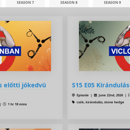
SEASON 7
SEASON 8
SEASON 9
s előtti jókedvü
S15 E05 Kirándulá
Episode |
June 22nd, 2026 |
csók, kirándulás, stone hedge
 |
1 hr 18 mins