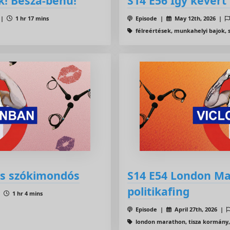
k! Besza-behu!
S14 E56 Így kevert
 |
1 hr 17 mins
Episode |
May 12th, 2026 |
félreértések, munkahelyi bajok,
s szókimondós
S14 E54 London Ma
politikafing
 |
1 hr 4 mins
Episode |
April 27th, 2026 |
london marathon, tisza kormány,