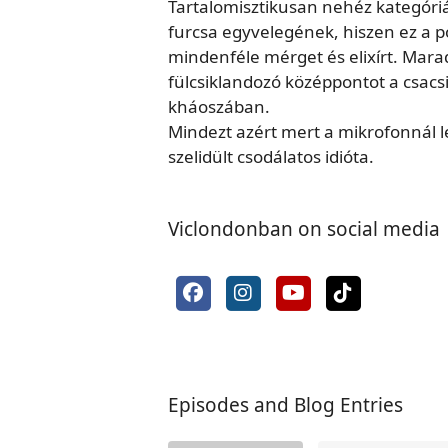
Tartalomisztikusan nehéz kategóri
furcsa egyvelegének, hiszen ez a p
mindenféle mérget és elixírt. Mar
fülcsiklandozó középpontot a csac
kháoszában.
Mindezt azért mert a mikrofonnál l
szelidült csodálatos idióta.
Viclondonban on social media
Episodes and Blog Entries