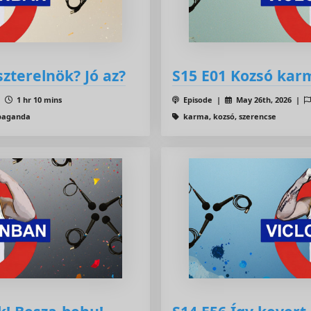
szterelnök? Jó az?
S15 E01 Kozsó kar
 |
1 hr 10 mins
Episode |
May 26th, 2026 |
opaganda
karma, kozsó, szerencse