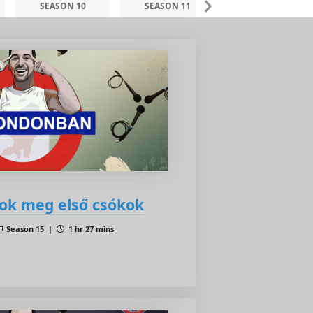
SEASON 10
SEASON 11
SEASON 12
sok meg első csókok
Season 15 |
1 hr 27 mins