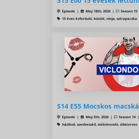
S15 E00 15 évesek lettün
Episode |
May 18th, 2026 |
Season 15
15 éves évforduló, bűnök, ninja, sztrapacska
S14 E55 Mocskos macská
Episode |
May 5th, 2026 |
Season 14
házibuli, szexbeszéd, szókimondó, állatorvos