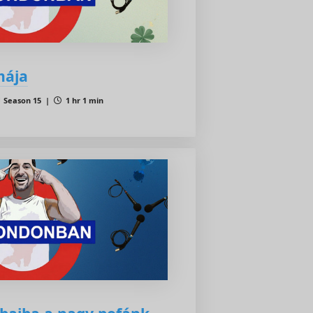
mája
Season 15 |
1 hr 1 min