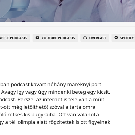
APPLE PODCASTS
YOUTUBE PODCASTS
OVERCAST
SPOTIFY
onban podcast kavart néhány maréknyi port
.. Avagy így vagy úgy mindenki beteg egy kicsit.
odcast. Persze, az internet is tele van a múlt
t-ott még letölthető) szóval a tartalomra
ó retkes kis bugyraiba. Ott van valahol a
a téli olimpia alatt rögzitettek is ott figyelnek