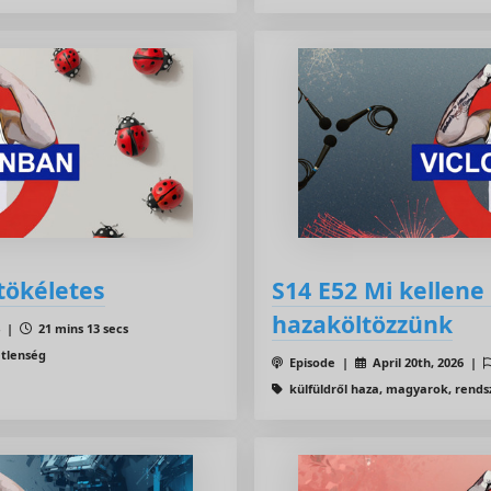
 tökéletes
S14 E52 Mi kellene
hazaköltözzünk
4 |
21 mins 13 secs
etlenség
Episode |
April 20th, 2026 |
külfüldről haza, magyarok, rendsz