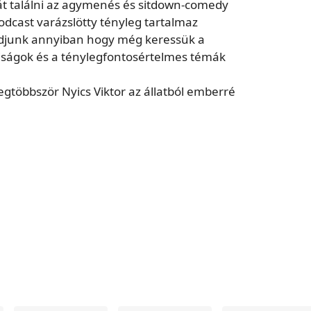
át találni az agymenés és sitdown-comedy
odcast varázslötty tényleg tartalmaz
adjunk annyiban hogy még keressük a
siságok és a ténylegfontosértelmes témák
egtöbbször Nyics Viktor az állatból emberré