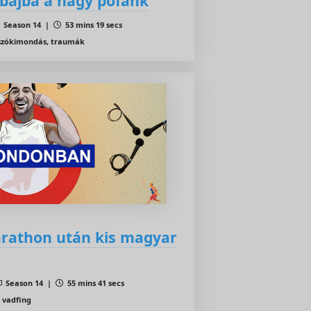
 bajba a nagy pofánk
Season 14 |
53 mins 19 secs
 szókimondás, traumák
rathon után kis magyar
Season 14 |
55 mins 41 secs
 vadfing