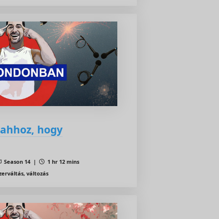
 ahhoz, hogy
Season 14 |
1 hr 12 mins
erváltás, változás