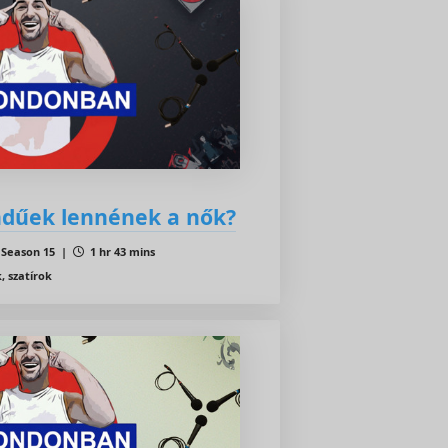
ndűek lennének a nők?
Season 15 |
1 hr 43 mins
, szatírok