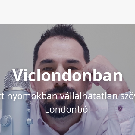
Viclondonban
tt nyomokban vállalhatatlan sz
Londonból